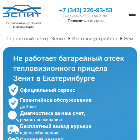
+7 (343) 226-93-53
Ежедневно с 9:00 до 21:00
Позвонить
мне утром
Сервисный центр Зенит
в
Екатеринбурге
Сервисный центр Зенит
Каталог устройств
Ремон
Не работает батарейный отсек
тепловизионного прицела
Зенит в Екатеринбурге
Официальный сервис
Гарантийное обслуживание
до 3 лет
Диагностика за наш счет,
ремонт по желанию
Бесплатный выезд курьера
в день обращения
Срочный ремонт