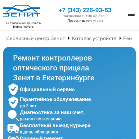
+7 (343) 226-93-53
Ежедневно с 9:00 до 21:00
Позвонить
мне утром
Сервисный центр Зенит
в
Екатеринбурге
Сервисный центр Зенит
Каталог устройств
Ремон
Ремонт контроллеров
оптического прицела
Зенит в Екатеринбурге
Официальный сервис
Гарантийное обслуживание
до 3 лет
Диагностика за наш счет,
ремонт по желанию
Бесплатный выезд курьера
в день обращения
Срочный ремонт